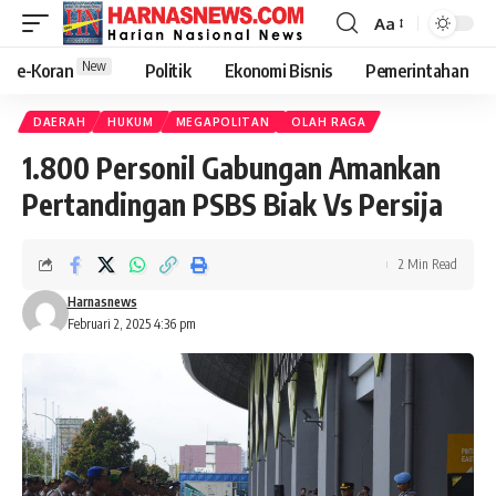
Aa
New
e-Koran
Politik
Ekonomi Bisnis
Pemerintahan
DAERAH
HUKUM
MEGAPOLITAN
OLAH RAGA
1.800 Personil Gabungan Amankan
Pertandingan PSBS Biak Vs Persija
2 Min Read
Harnasnews
Februari 2, 2025 4:36 pm