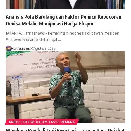
Analisis Pola Berulang dan Faktor Pemicu Kebocoran
Devisa Melalui Manipulasi Harga Ekspor
JAKARTA, Harnasnews - Pemerintah Indonesia di bawah Presiden
Prabowo Subianto kini tengah…
Harnasnews
Agustus 3, 2026
AMBISI JOKOWI DALAM KASUS REMANG
Membaca Kembali Janji Investasi: Ucapan Para Pejabat