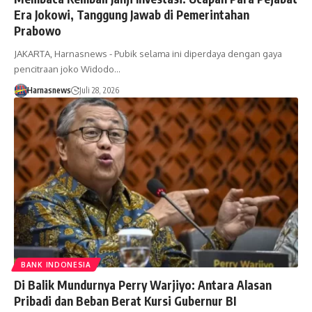
Era Jokowi, Tanggung Jawab di Pemerintahan
Prabowo
JAKARTA, Harnasnews - Pubik selama ini diperdaya dengan gaya
pencitraan joko Widodo…
Harnasnews
Juli 28, 2026
BANK INDONESIA
Di Balik Mundurnya Perry Warjiyo: Antara Alasan
Pribadi dan Beban Berat Kursi Gubernur BI