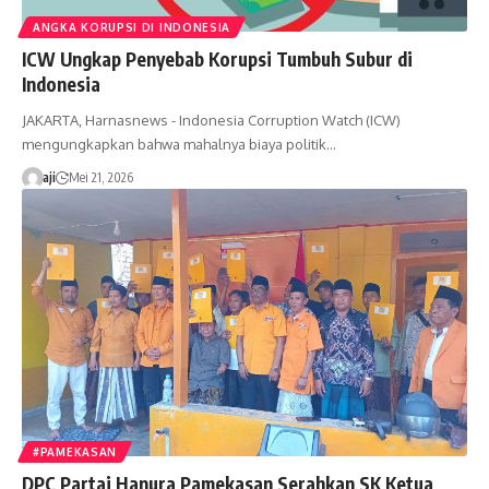
ANGKA KORUPSI DI INDONESIA
ICW Ungkap Penyebab Korupsi Tumbuh Subur di
Indonesia
JAKARTA, Harnasnews - Indonesia Corruption Watch (ICW)
mengungkapkan bahwa mahalnya biaya politik…
aji
Mei 21, 2026
#PAMEKASAN
DPC Partai Hanura Pamekasan Serahkan SK Ketua