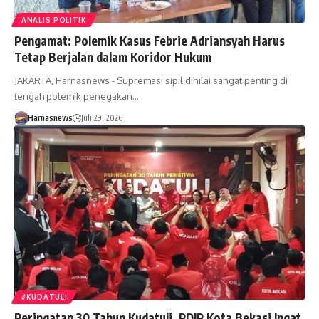
ANALIS POLITIK
Pengamat: Polemik Kasus Febrie Adriansyah Harus
Tetap Berjalan dalam Koridor Hukum
JAKARTA, Harnasnews - Supremasi sipil dinilai sangat penting di
tengah polemik penegakan…
Harnasnews
Juli 29, 2026
#KUDATULI
Peringatan 30 Tahun Kudatuli, PDIP Kota Bekasi Ingat