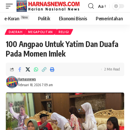
Aa
New
e-Koran
Politik
Ekonomi Bisnis
Pemerintahan
DAERAH
MEGAPOLITAN
RELIGI
100 Angpao Untuk Yatim Dan Duafa
Pada Momen Imlek
2 Min Read
Harnasnews
Februari 18, 2026 7:09 am