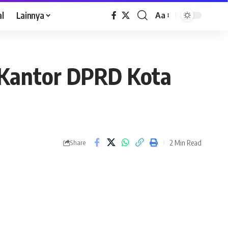
al
Lainnya
Aa
 Kantor DPRD Kota
2 Min Read
Share