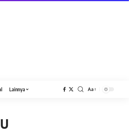
al
Lainnya
Aa
MU