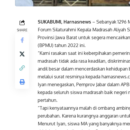
SUKABUMI, Harnasnews
– Sebanyak 1296 M
Forum Silaturahmi Kepala Madrasah Aliyah 
SHARE
Provinsi Jawa Barat untuk segera mencairka
(BPMU) tahun 2022 ini.
“Kami rasakan saat ini keberpihakan pemeri
madrasah tidak ada rasa keadilan, diskrimina
andil besar dalam mencerdaskan kehidupan b
melalui surat resminya kepada harnasnews.c
Iyan menegaskan, Pemprov Jabar dalam AP
kepada seluruh siswa madrasah baik negeri 
pertahun.
“Tapi kenyataannya malah di ombang ambing 
perubahan. Karena kurangnya anggaran untu
Menurut Iyan, siswa MA yang banyaknya menc