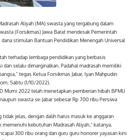
adrasah Aliyah (MA) swasta yang tergabung dalam
Swasta (Forsikmas) Jawa Barat mendesak Pemerintah
n dana stimulan Bantuan Pendidikan Menengah Universal
ntah terhadap lembaga pendidikan yang berbasis
si dan selalu dimarginalkan. Padahal madrasah memiliki
angsa,” tegas Ketua Forsikmas Jabar, Iyan Mahpudin
om, Sabtu (1/10/2022).
BD Murni 2022 telah menetapkan pemberian hibah BPMU
maupun swasta se-Jabar sebesar Rp 700 ribu Persiwa
tidak jelas, dengan dalih harus masuk ke anggaran
k memenuhi kebutuhan Madrasah Aliyah,” katanya.
apai 300 ribu orang dan guru guru honorer yayasan kini