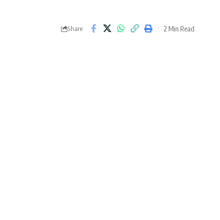
2 Min Read
Share