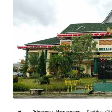
Pringsewu, Harnasnews
–
Penjabat (Pj