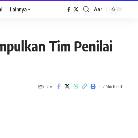
al
Lainnya
Aa
mpulkan Tim Penilai
2 Min Read
Share