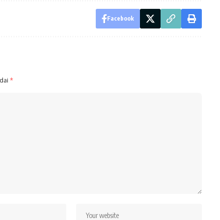
Facebook
ndai
*