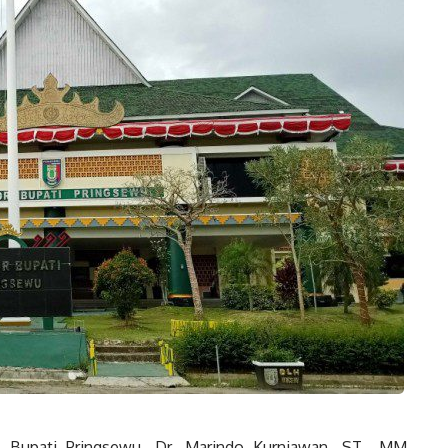
.) Bupati Pringsewu, Dr. Marindo Kurniawan, ST., MM,