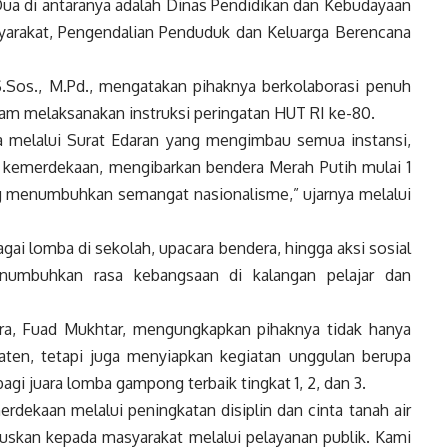
Dua di antaranya adalah Dinas Pendidikan dan Kebudayaan
yarakat, Pengendalian Penduduk dan Keluarga Berencana
S.Sos., M.Pd., mengatakan pihaknya berkolaborasi penuh
m melaksanakan instruksi peringatan HUT RI ke-80.
 melalui Surat Edaran yang mengimbau semua instansi,
 kemerdekaan, mengibarkan bendera Merah Putih mulai 1
g menumbuhkan semangat nasionalisme,” ujarnya melalui
ai lomba di sekolah, upacara bendera, hingga aksi sosial
enumbuhkan rasa kebangsaan di kalangan pelajar dan
a, Fuad Mukhtar, mengungkapkan pihaknya tidak hanya
aten, tetapi juga menyiapkan kegiatan unggulan berupa
i juara lomba gampong terbaik tingkat 1, 2, dan 3.
rdekaan melalui peningkatan disiplin dan cinta tanah air
ruskan kepada masyarakat melalui pelayanan publik. Kami