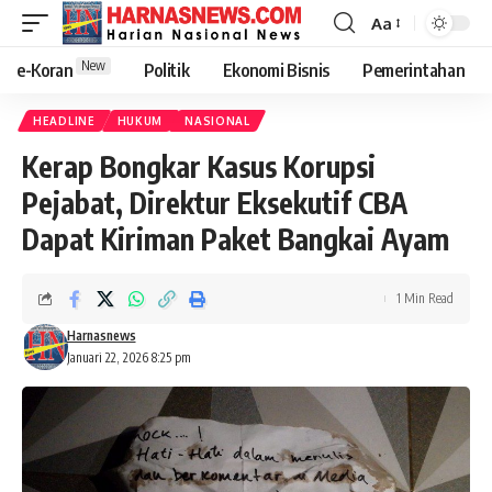
Aa
New
e-Koran
Politik
Ekonomi Bisnis
Pemerintahan
HEADLINE
HUKUM
NASIONAL
Kerap Bongkar Kasus Korupsi
Pejabat, Direktur Eksekutif CBA
Dapat Kiriman Paket Bangkai Ayam
1 Min Read
Harnasnews
Januari 22, 2026 8:25 pm