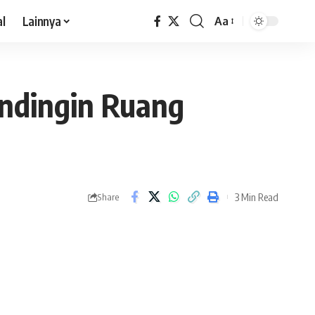
al
Lainnya
Aa
endingin Ruang
3 Min Read
Share