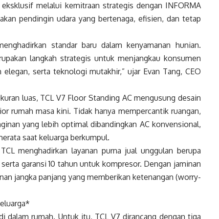
 eksklusif melalui kemitraan strategis dengan INFORMA
akan pendingin udara yang bertenaga, efisien, dan tetap
 menghadirkan standar baru dalam kenyamanan hunian.
rupakan langkah strategis untuk menjangkau konsumen
 elegan, serta teknologi mutakhir,” ujar Evan Tang, CEO
ukuran luas, TCL V7 Floor Standing AC mengusung desain
ior rumah masa kini. Tidak hanya mempercantik ruangan,
ginan yang lebih optimal dibandingkan AC konvensional,
merata saat keluarga berkumpul.
TCL menghadirkan layanan purna jual unggulan berupa
, serta garansi 10 tahun untuk kompresor. Dengan jaminan
anan jangka panjang yang memberikan ketenangan (worry-
Keluarga*
 di dalam rumah. Untuk itu, TCL V7 dirancang dengan tiga