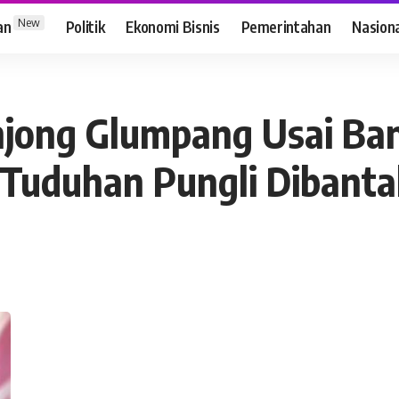
New
an
Politik
Ekonomi Bisnis
Pemerintahan
Nasion
njong Glumpang Usai Ban
 Tuduhan Pungli Dibant