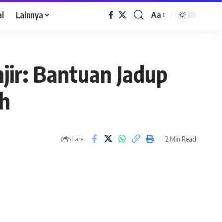
al
Lainnya
Aa
jir: Bantuan Jadup
ah
2 Min Read
Share