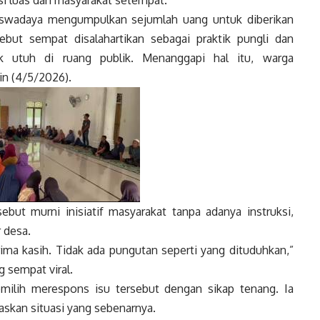
si luas dari masyarakat setempat.
a swadaya mengumpulkan sejumlah uang untuk diberikan
but sempat disalahartikan sebagai praktik pungli dan
k utuh di ruang publik. Menanggapi hal itu, warga
in (4/5/2026).
ut murni inisiatif masyarakat tanpa adanya instruksi,
 desa.
erima kasih. Tidak ada pungutan seperti yang dituduhkan,”
g sempat viral.
milih merespons isu tersebut dengan sikap tenang. Ia
laskan situasi yang sebenarnya.