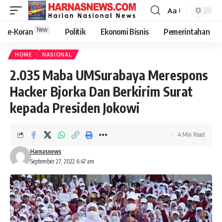
Aa
New
e-Koran
Politik
Ekonomi Bisnis
Pemerintahan
HOME
NASIONAL
2.035 Maba UMSurabaya Merespons
Hacker Bjorka Dan Berkirim Surat
kepada Presiden Jokowi
4 Min Read
Harnasnews
September 27, 2022 6:47 am