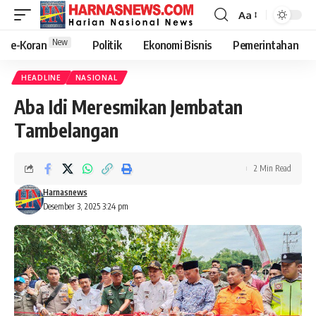
Aa
New
e-Koran
Politik
Ekonomi Bisnis
Pemerintahan
HEADLINE
NASIONAL
Aba Idi Meresmikan Jembatan
Tambelangan
2 Min Read
Harnasnews
Desember 3, 2025 3:24 pm