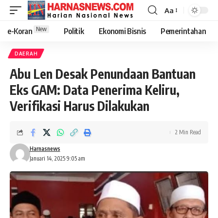
Aa
New
e-Koran
Politik
Ekonomi Bisnis
Pemerintahan
DAERAH
Abu Len Desak Penundaan Bantuan
Eks GAM: Data Penerima Keliru,
Verifikasi Harus Dilakukan
2 Min Read
Harnasnews
Januari 14, 2025 9:05 am