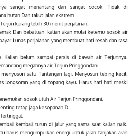
anya sangat menantang dan sangat cocok. Tidak di
na hutan Dan takut jalan ekstrem
erjun kurang lebih 30 menit perjalanan.
emak Dan bebatuan, kalian akan mulai ketemu sosok air
rbayar Lunas perjalanan yang membuat hati resah dan rasa
 Kalian belum sampai persis di bawah air Terjunnya.
memandang megahnya air Terjun Pringgondani.
 menyusuri satu Tantangan lagi. Menyusuri tebing kecil,
as longsoran yang di topang kayu. Harus hati hati meski
 menemukan sosok utuh Air Terjun Pringgondani.
 penting tetap jaga kesopanan D
tertinggal.
embali kembali turun di jalur yang sama saat kalian naik.
h itu harus mengumpulkan energi untuk jalan tanjakan arah