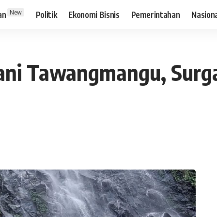
New
an
Politik
Ekonomi Bisnis
Pemerintahan
Nasion
dani Tawangmangu, Surga