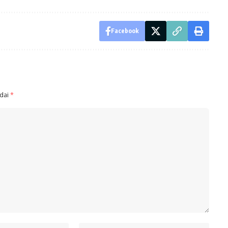
Facebook
ndai
*