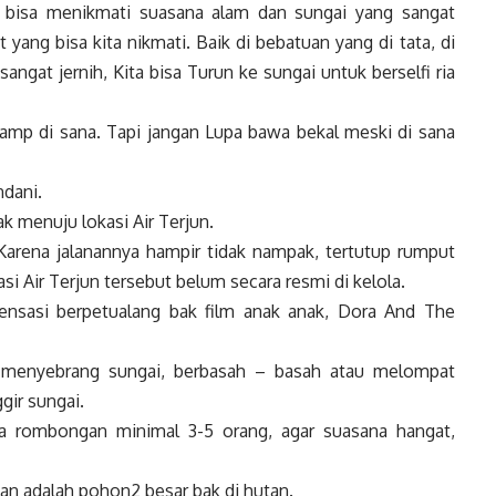
a bisa menikmati suasana alam dan sungai yang sangat
yang bisa kita nikmati. Baik di bebatuan yang di tata, di
sangat jernih, Kita bisa Turun ke sungai untuk berselfi ria
champ di sana. Tapi jangan Lupa bawa bekal meski di sana
ndani.
ak menuju lokasi Air Terjun.
Karena jalanannya hampir tidak nampak, tertutup rumput
 Air Terjun tersebut belum secara resmi di kelola.
ensasi berpetualang bak film anak anak, Dora And The
li menyebrang sungai, berbasah – basah atau melompat
gir sungai.
ra rombongan minimal 3-5 orang, agar suasana hangat,
an adalah pohon2 besar bak di hutan.