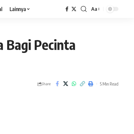
al
Lainnya
Aa
 Bagi Pecinta
5 Min Read
Share