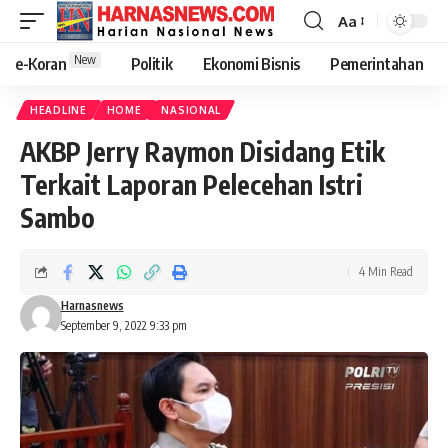
Aa
New
e-Koran
Politik
Ekonomi Bisnis
Pemerintahan
HEADLINE
HOME
NASIONAL
AKBP Jerry Raymon Disidang Etik
Terkait Laporan Pelecehan Istri
Sambo
4 Min Read
Harnasnews
September 9, 2022 9:33 pm