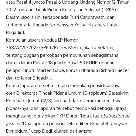
atau Pasal 4 juncto Pasal 6 Undang-Undang Nomor 12 Tahun
2022 tentang Tidak Pidana Kekerasan Seksual (TPKS).
Dalam laporan ini terlapor ada Putri Candrawathi dan
terlapor ada Brigadir Nofriansyah Yosua Hutabarat atau
Brigadir J.
Kemudian laporan kedua LP Nomor
368/A/VII/2022/SPKT/Polres Metro Jakarta Selatan,
tentang dugaan percobaan pembunuhan sebagaimana
diatur dalam Pasal 338 juncto Pasal 53 KUHP dengan
pelapor Briptu Marten Gabe, korban Bharada Richard Eliezer,
dan terlapor Brigadir J.
Kedua laporan tersebut telah dihentikan penyidikan-nya
oleh Direktorat Tindak Pidana Umum (Dittipidum) Bareskrim
Polri pada Jumat (12/8) karena tidak ditemukan peristiwa
pidana-nya, dan laporan tersebut terindikasi sebagai upaya
menghalangi penyidikan TKP Duren Tiga atau
obstruction of
justice
. “Dua laporan polisi ini telah dihentikan oleh penyidik
Dirtipidum,” ucap Dedi, dilansir dari
antara.