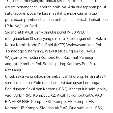
“Ya terkait menyangkut tindak ketidakprofesionalan di
dalam penanganan laporan polisi ya. Ada dua laporan polisi,
satu laporan polisi terkait masalah pengancaman atau
percobaan pembunuhan dan pelecehan seksual. Terkait dua
LP itu ya,” ujar Dedi.
Sidang etik AKBP Jerry dimulai pukul 19.00 WIB,
menghadirkan 13 saksi yang dimintai keterangan oleh Hakim
Ketua Komisi Kode Etik Polri (KKEP) Wairwasum Irjen Pol.
Tornagogo Sihombing, Wakil Ketua Brigjen Pol. Agus
Wijayanto, kemudian Kombes Pol. Rachmat Pamudji,
anggota Kombes Pol, Setiasginting, Kombes Pol. Pitra
Ratulangi.
Untuk saksi yang dihadirkan sebanyak 13 orang, terdiri atas 11
sanksi dari unsur Polri dan dua saksi dari unsur Lembaga
Perlidungan Saksi dan Korban (LPSK). Kesepuluh saksi polisi,
yakni AKBP RRS, Kompol DKZ, AKBP P, Kompol GAA, AKBP
HZ, AKBP HSH, Kompol ESL, Kompol AR, Kompol HP,
Kompol HP, Kompol SMI dan AKP AE. Dua saksi dari LPSK,