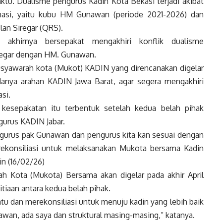
ktu. Dualisme pengurus Kadin Kota Bekasi terjadi akibat
imasi, yaitu kubu HM Gunawan (periode 2021-2026) dan
an Siregar (QRS).
khirnya bersepakat mengakhiri konflik dualisme
regar dengan HM. Gunawan.
syawarah kota (Mukot) KADIN yang direncanakan digelar
danya arahan KADIN Jawa Barat, agar segera mengakhiri
si.
kesepakatan itu terbentuk setelah kedua belah pihak
gurus KADIN Jabar.
engurus pak Gunawan dan pengurus kita kan sesuai dengan
u, rekonsiliasi untuk melaksanakan Mukota bersama Kadin
in (16/02/26)
 Kota (Mukota) Bersama akan digelar pada akhir April
iaan antara kedua belah pihak.
atu dan merekonsiliasi untuk menuju kadin yang lebih baik
nawan, ada saya dan struktural masing-masing,” katanya.