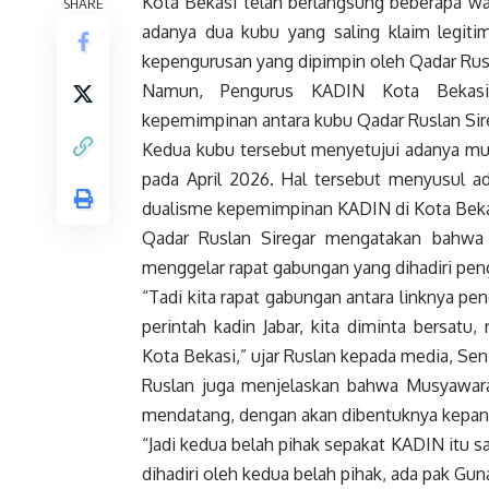
Kota Bekasi telah berlangsung beberapa wa
SHARE
adanya dua kubu yang saling klaim legit
kepengurusan yang dipimpin oleh Qadar Rusl
Namun, Pengurus KADIN Kota Bekasi a
kepemimpinan antara kubu Qadar Ruslan Si
Kedua kubu tersebut menyetujui adanya mu
pada April 2026. Hal tersebut menyusul a
dualisme kepemimpinan KADIN di Kota Beka
Qadar Ruslan Siregar mengatakan bahwa 
menggelar rapat gabungan yang dihadiri pen
“Tadi kita rapat gabungan antara linknya p
perintah kadin Jabar, kita diminta bersat
Kota Bekasi,” ujar Ruslan kepada media, Sen
Ruslan juga menjelaskan bahwa Musyawarah
mendatang, dengan akan dibentuknya kepanit
“Jadi kedua belah pihak sepakat KADIN itu s
dihadiri oleh kedua belah pihak, ada pak Gu