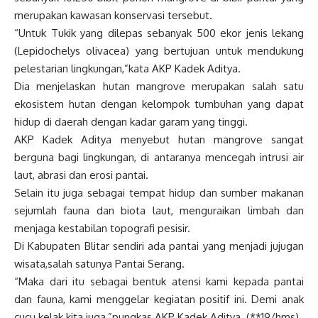
merupakan kawasan konservasi tersebut.
“Untuk Tukik yang dilepas sebanyak 500 ekor jenis lekang
(Lepidochelys olivacea) yang bertujuan untuk mendukung
pelestarian lingkungan,”kata AKP Kadek Aditya.
Dia menjelaskan hutan mangrove merupakan salah satu
ekosistem hutan dengan kelompok tumbuhan yang dapat
hidup di daerah dengan kadar garam yang tinggi.
AKP Kadek Aditya menyebut hutan mangrove sangat
berguna bagi lingkungan, di antaranya mencegah intrusi air
laut, abrasi dan erosi pantai.
Selain itu juga sebagai tempat hidup dan sumber makanan
sejumlah fauna dan biota laut, menguraikan limbah dan
menjaga kestabilan topografi pesisir.
Di Kabupaten Blitar sendiri ada pantai yang menjadi jujugan
wisata,salah satunya Pantai Serang.
“Maka dari itu sebagai bentuk atensi kami kepada pantai
dan fauna, kami menggelar kegiatan positif ini. Demi anak
cucu kelak kita juga,”pungkas AKP Kadek Aditya. (**19/hms)