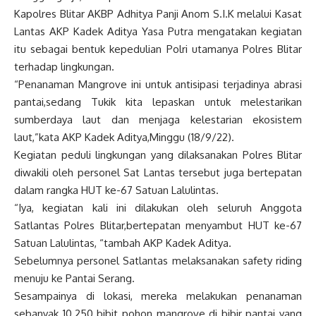
Kapolres Blitar AKBP Adhitya Panji Anom S.I.K melalui Kasat
Lantas AKP Kadek Aditya Yasa Putra mengatakan kegiatan
itu sebagai bentuk kepedulian Polri utamanya Polres Blitar
terhadap lingkungan.
“Penanaman Mangrove ini untuk antisipasi terjadinya abrasi
pantai,sedang Tukik kita lepaskan untuk melestarikan
sumberdaya laut dan menjaga kelestarian ekosistem
laut,”kata AKP Kadek Aditya,Minggu (18/9/22).
Kegiatan peduli lingkungan yang dilaksanakan Polres Blitar
diwakili oleh personel Sat Lantas tersebut juga bertepatan
dalam rangka HUT ke-67 Satuan Lalulintas.
“Iya, kegiatan kali ini dilakukan oleh seluruh Anggota
Satlantas Polres Blitar,bertepatan menyambut HUT ke-67
Satuan Lalulintas, “tambah AKP Kadek Aditya.
Sebelumnya personel Satlantas melaksanakan safety riding
menuju ke Pantai Serang.
Sesampainya di lokasi, mereka melakukan penanaman
sebanyak 10.250 bibit pohon mangrove di bibir pantai yang