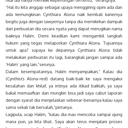
nilai dia hanya memiliki kepentingan tertentu,” terangnya.
“Hal itu kita anggap sebagai upaya menggiring opini ada dan
ada kemungkinan Cynthiara Alona naik kembali kariernya
begitu juga dengan lawyernya tanpa dia memikirkan dampak
dari perbuatan dia secara nyata yang dapat merugikan nama
baiknya Halim. Demi keadilan kami mengambil langkah
hukum yang tegas melaporkan Cynthiara Alona. Tujuannya
untuk apa? supaya ke depannya Cynthiara Alona tidak
melakukan perbuatan itu lagi, barangkali jangan sampai ada
‘Halim’ yang lain,”serunya.
Dalam kesempatannya, Halim menyampaikan,” Kalau dia
(Cynthists Alona-red) datang baik-baik ke saya mengakui
kesalahan dan khilaf, ya intinya ada itikad baiklah, ya saya
bakal memaafkan dan mungkin bisa jadi saya cabut laporan
dengan syarat dia menjelaskan sebenar-benarnya kalau saya
sama sekali tak bersalah,”pintanya.
Lagipula, ucap Halim, “kalau dia mau mencoba sampai ujung
mana pun, ya kita lihat. Saya akan terus menjalani proses