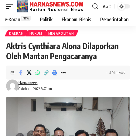
Aa
New
e-Koran
Politik
Ekonomi Bisnis
Pemerintahan
DAERAH
HUKUM
MEGAPOLITAN
Aktris Cynthiara Alona Dilaporkan
Oleh Mantan Pengacaranya
3 Min Read
Harnasnews
Oktober 1, 2022 8:47 pm