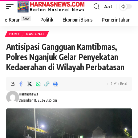
Aa
New
e-Koran
Politik
Ekonomi Bisnis
Pemerintahan
HOME
NASIONAL
Antisipasi Gangguan Kamtibmas,
Polres Nganjuk Gelar Penyekatan
Kedaerahan di Wilayah Perbatasan
2 Min Read
Harnasnews
Desember 11, 2024 3:35 pm