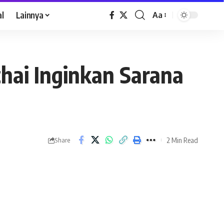
al
Lainnya
Aa
hai Inginkan Sarana
2 Min Read
Share