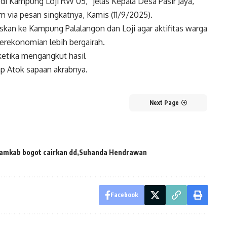
i Kampung Loji RW 05,” jelas Kepala Desa Pasir Jaya,
ia pesan singkatnya, Kamis (11/9/2025).
skan ke Kampung Palalangon dan Loji agar aktifitas warga
perekonomian lebih bergairah.
 ketika mengangkut hasil
arap Atok sapaan akrabnya.
Next Page
amkab bogot cairkan dd
Suhanda Hendrawan
Facebook