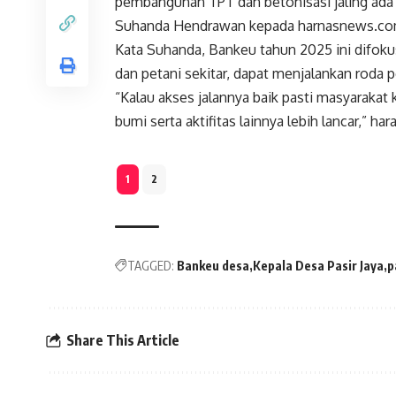
pembangunan TPT dan betonisasi jaling ada d
Suhanda Hendrawan kepada harnasnews.com v
Kata Suhanda, Bankeu tahun 2025 ini difoku
dan petani sekitar, dapat menjalankan roda 
“Kalau akses jalannya baik pasti masyarakat
bumi serta aktifitas lainnya lebih lancar,” h
1
2
TAGGED:
Bankeu desa
Kepala Desa Pasir Jaya
p
Share This Article