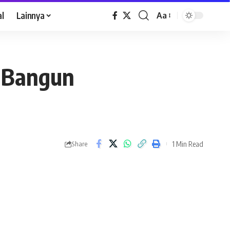
al
Lainnya
Aa
p Bangun
1 Min Read
Share