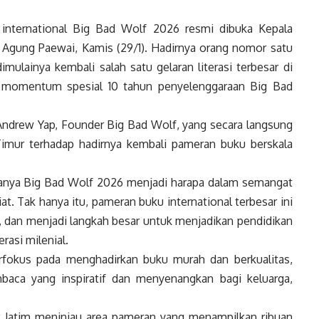
nternational Big Bad Wolf 2026 resmi dibuka Kepala
s Agung Paewai, Kamis (29/1). Hadirnya orang nomor satu
mulainya kembali salah satu gelaran literasi terbesar di
i momentum spesial 10 tahun penyelenggaraan Big Bad
 Andrew Yap, Founder Big Bad Wolf, yang secara langsung
mur terhadap hadirnya kembali pameran buku berskala
anya Big Bad Wolf 2026 menjadi harapa dalam semangat
at. Tak hanya itu, pameran buku international terbesar ini
u, dan menjadi langkah besar untuk menjadikan pendidikan
rasi milenial.
erfokus pada menghadirkan buku murah dan berkualitas,
aca yang inspiratif dan menyenangkan bagi keluarga,
k Jatim meninjau area pameran yang menampilkan ribuan