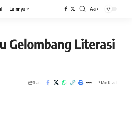
al
Lainnya
Aa
u Gelombang Literasi
2 Min Read
Share