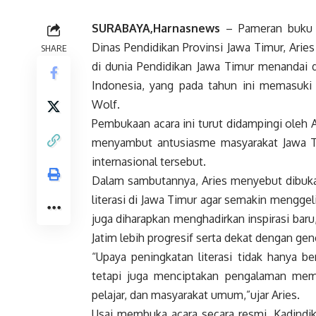
SURABAYA,Harnasnews
– Pameran buku i
Dinas Pendidikan Provinsi Jawa Timur, Arie
SHARE
di dunia Pendidikan Jawa Timur menandai di
Indonesia, yang pada tahun ini memasuk
Wolf.
Pembukaan acara ini turut didampingi oleh
menyambut antusiasme masyarakat Jawa Ti
internasional tersebut.
Dalam sambutannya, Aries menyebut dibuk
literasi di Jawa Timur agar semakin menggeli
juga diharapkan menghadirkan inspirasi bar
Jatim lebih progresif serta dekat dengan gene
“Upaya peningkatan literasi tidak hanya b
tetapi juga menciptakan pengalaman memb
pelajar, dan masyarakat umum,”ujar Aries.
Usai membuka acara secara resmi, Kadindi