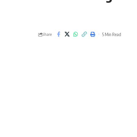
5 Min Read
Share