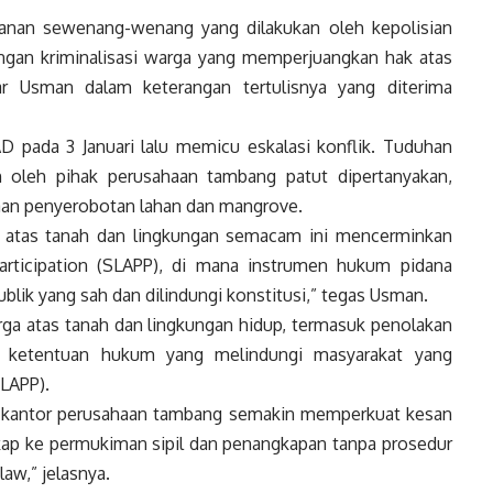
nan sewenang-wenang yang dilakukan oleh kepolisian
Jangan kriminalisasi warga yang memperjuangkan hak atas
ar Usman dalam keterangan tertulisnya yang diterima
AD pada 3 Januari lalu memicu eskalasi konflik. Tuduhan
an oleh pihak perusahaan tambang patut dipertanyakan,
aan penyerobotan lahan dan mangrove.
a atas tanah dan lingkungan semacam ini mencerminkan
Participation (SLAPP), di mana instrumen hukum pidana
lik yang sah dan dilindungi konstitusi,” tegas Usman.
rga atas tanah dan lingkungan hidup, termasuk penolakan
eh ketentuan hukum yang melindungi masyarakat yang
LAPP).
n kantor perusahaan tambang semakin memperkuat kesan
gkap ke permukiman sipil dan penangkapan tanpa prosedur
law,” jelasnya.