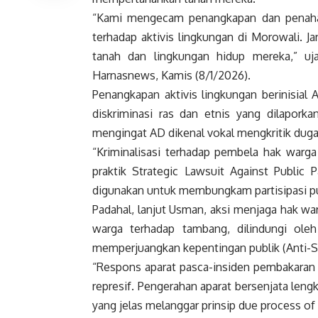
“Kami mengecam penangkapan dan penaha
terhadap aktivis lingkungan di Morowali. 
tanah dan lingkungan hidup mereka,” uj
Harnasnews, Kamis (8/1/2026).
Penangkapan aktivis lingkungan berinisial 
diskriminasi ras dan etnis yang dilapork
mengingat AD dikenal vokal mengkritik dug
“Kriminalisasi terhadap pembela hak warg
praktik Strategic Lawsuit Against Public 
digunakan untuk membungkam partisipasi pub
Padahal, lanjut Usman, aksi menjaga hak wa
warga terhadap tambang, dilindungi ol
memperjuangkan kepentingan publik (Anti-S
“Respons aparat pasca-insiden pembakara
represif. Pengerahan aparat bersenjata len
yang jelas melanggar prinsip due process of 