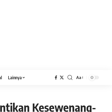
al
Lainnya
Aa
Hentikan Kesewenang-