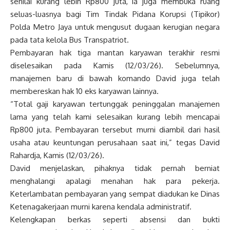
senilai kurang lebih Rp800 juta, ia juga membuka ruang
seluas-luasnya bagi Tim Tindak Pidana Korupsi (Tipikor)
Polda Metro Jaya untuk mengusut dugaan kerugian negara
pada tata kelola Bus Transpatriot.
Pembayaran hak tiga mantan karyawan terakhir resmi
diselesaikan pada Kamis (12/03/26). Sebelumnya,
manajemen baru di bawah komando David juga telah
membereskan hak 10 eks karyawan lainnya.
“Total gaji karyawan tertunggak peninggalan manajemen
lama yang telah kami selesaikan kurang lebih mencapai
Rp800 juta. Pembayaran tersebut murni diambil dari hasil
usaha atau keuntungan perusahaan saat ini,” tegas David
Rahardja, Kamis (12/03/26).
David menjelaskan, pihaknya tidak pernah berniat
menghalangi apalagi menahan hak para pekerja.
Keterlambatan pembayaran yang sempat diadukan ke Dinas
Ketenagakerjaan murni karena kendala administratif.
Kelengkapan berkas seperti absensi dan bukti