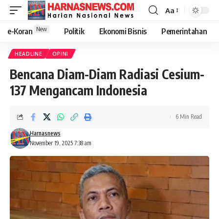
Aa
New
e-Koran
Politik
Ekonomi Bisnis
Pemerintahan
HEADLINE
OPINI
Bencana Diam-Diam Radiasi Cesium-
137 Mengancam Indonesia
6 Min Read
Harnasnews
November 19, 2025 7:38 am