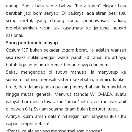
gagap. Publik baru sadar bahwa “harta karun” ekspor bisa
berubah jadi bom senyap. Di baliknya, ada aliran besi tua,
scrap metal, yang datang tanpa pengawasan radiasi,
membenamkan racun tak kasatmata ke jantung industri
nasional.
Sang pembunuh senyap
Cesium-137 bukan sekadar logam berat. Ia adalah warisan
sisa reaksi nuklir dengan waktu paruh 30 tahun, itu artinya,
butuh tiga abad untuk benar-benar lenyap dari bumi.
Sekali mengendap di tubuh manusia, ia menyusup ke
sumsum tulang, merusak sistem kekebalan, memicu kanker
tiroid, dan dalam jangka panjang menyebabkan kemandulan
hingga mutasi genetik. Menurut standar WHO-IAEA, suatu
wilayah baru bisa dinyatakan “aman” bila level radiasi stabil
di bawah 0,1 μSv/jam selama enam bulan berturut-turut.
Artinya, klaim aman dalam hitungan hari hanyalah ilusi! Itu
isapan jempol belaka!
*Rantai kelalaian yang mempermalukan bangsa*