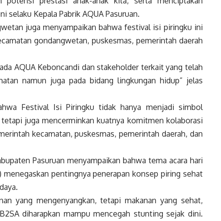
potensi prestasi anak-anak kita, serta menciptakan
oni selaku Kepala Pabrik AQUA Pasuruan.
tan juga menyampaikan bahwa festival isi piringku ini
kecamatan gondangwetan, puskesmas, pemerintah daerah
da AQUA Keboncandi dan stakeholder terkait yang telah
atan namun juga pada bidang lingkungan hidup” jelas
wa Festival Isi Piringku tidak hanya menjadi simbol
 tetapi juga mencerminkan kuatnya komitmen kolaborasi
 pemerintah kecamatan, puskesmas, pemerintah daerah, dan
Kabupaten Pasuruan menyampaikan bahwa tema acara hari
ng) menegaskan pentingnya penerapan konsep piring sehat
daya.
anan yang mengenyangkan, tetapi makanan yang sehat,
n B2SA diharapkan mampu mencegah stunting sejak dini.