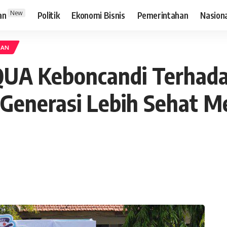
New
an
Politik
Ekonomi Bisnis
Pemerintahan
Nasion
KAN
UA Keboncandi Terhad
enerasi Lebih Sehat Mela