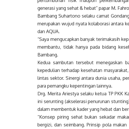
pertumbuhan fisik maupun perkembangan 
generasi yang sehat & hebat” papar M. Fahr
Bambang Suhartono selaku camat Gondangwe
merupakan wujud nyata kolaborasi antara 
dan AQUA.
“Saya mengucapkan banyak terimakasih kepa
membantu, tidak hanya pada bidang keseh
Bambang.
Kedua sambutan tersebut menegaskan bah
kepedulian terhadap kesehatan masyarakat,
lintas sektor. Sinergi antara dunia usaha,
para pemangku kepentingan lainnya.
Drg. Merita Ariestya selaku ketua TP PKK 
ini serunting (akselerasi penurunan stunti
dalam membentuk kader yang hebat dan ber
“Konsep piring sehat bukan sekadar mak
bergizi, dan seimbang. Prinsip pola maka