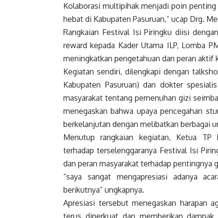
Kolaborasi multipihak menjadi poin penting
hebat di Kabupaten Pasuruan,” ucap Drg. Mer
Rangkaian Festival Isi Piringku diisi denga
reward kepada Kader Utama ILP, Lomba P
meningkatkan pengetahuan dan peran aktif 
Kegiatan sendiri, dilengkapi dengan talks
Kabupaten Pasuruan) dan dokter spesial
masyarakat tentang pemenuhan gizi seimban
menegaskan bahwa upaya pencegahan stunt
berkelanjutan dengan melibatkan berbagai u
Menutup rangkaian kegiatan, Ketua TP 
terhadap terselenggaranya Festival Isi Pi
dan peran masyarakat terhadap pentingnya g
“saya sangat mengapresiasi adanya acara
berikutnya” ungkapnya.
Apresiasi tersebut menegaskan harapan aga
terus diperkuat dan memberikan dampak 