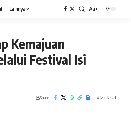
al
Lainnya
Aa
ap Kemajuan
lui Festival Isi
4 Min Read
Share