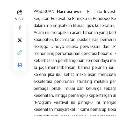
PASURUAN,
Harnasnews
– PT Tirta Inves
kegiatan Festival Isi Piringku di Pendopo
SHARE
dalam meningkatkan literasi gizi, kesehatan,
Acara ini merupakan acara tahunan yang berk
kabupaten, kecamatan, puskesmas, pemerint
Ronggo Dinoyo selaku perwakilan dari LP
menunjang pertumbuhan generasi hebat di K
keberhasilan pembangunan sumber daya manu
Ia juga menambahkan, bahwa peranan ibu 
karena jika ibu sehat maka akan mencipta
akselerasi penurunan stunting melalui p
berbagai pihak, mulai dari keluarga sebag
kesehatan, hingga pemangku kepentingan lin
“Program Festival isi piringku ini me
kesehatan masyarakat. “Kami berharap kol