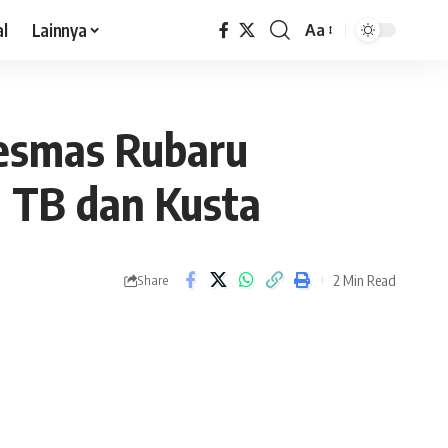
al
Lainnya
Aa
esmas Rubaru
 TB dan Kusta
2 Min Read
Share