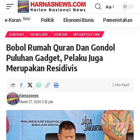
Aa
New
e-Koran
Politik
Ekonomi Bisnis
Pemerintahan
DAERAH
HEADLINE
HUKUM
MEGAPOLITAN
Bobol Rumah Quran Dan Gondol
Puluhan Gadget, Pelaku Juga
Merupakan Residivis
2 Min Read
Harnasnews
Maret 27, 2026 5:32 pm