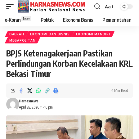
Aa
New
e-Koran
Politik
Ekonomi Bisnis
Pemerintahan
DAERAH
EKONOMI DAN BISNIS
EKONOMI MANDIRI
MEGAPOLITAN
BPJS Ketenagakerjaan Pastikan
Perlindungan Korban Kecelakaan KRL
Bekasi Timur
4 Min Read
Harnasnews
April 28, 2026 11:46 pm