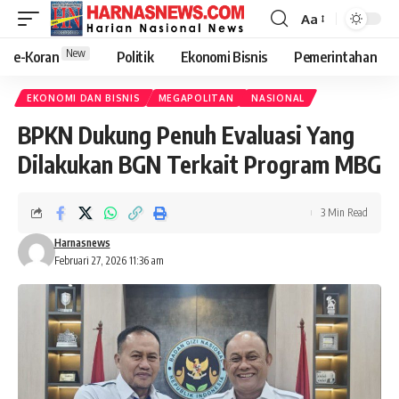
Aa
New
e-Koran
Politik
Ekonomi Bisnis
Pemerintahan
EKONOMI DAN BISNIS
MEGAPOLITAN
NASIONAL
BPKN Dukung Penuh Evaluasi Yang
Dilakukan BGN Terkait Program MBG
3 Min Read
Harnasnews
Februari 27, 2026 11:36 am