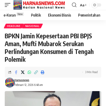
Aa
New
e-Koran
Politik
Ekonomi Bisnis
Pemerintahan
HEADLINE
NASIONAL
BPKN Jamin Kepesertaan PBI BPJS
Aman, Mufti Mubarok Serukan
Perlindungan Konsumen di Tengah
Polemik
3 Min Read
Harnasnews
Februari 12, 2026 6:48 am