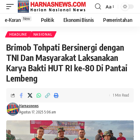
Aa
New
e-Koran
Politik
Ekonomi Bisnis
Pemerintahan
HEADLINE
NASIONAL
Brimob Tohpati Bersinergi dengan
TNI Dan Masyarakat Laksanakan
Karya Bakti HUT RI ke-80 Di Pantai
Lembeng
1 Min Read
Harnasnews
Agustus 17, 2025 5:06 am