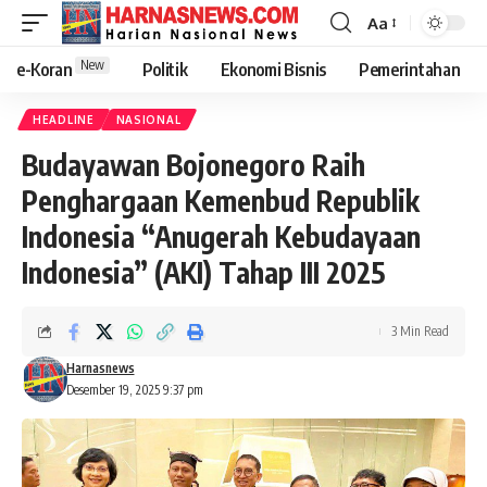
Aa
New
e-Koran
Politik
Ekonomi Bisnis
Pemerintahan
HEADLINE
NASIONAL
Budayawan Bojonegoro Raih
Penghargaan Kemenbud Republik
Indonesia “Anugerah Kebudayaan
Indonesia” (AKI) Tahap III 2025
3 Min Read
Harnasnews
Desember 19, 2025 9:37 pm