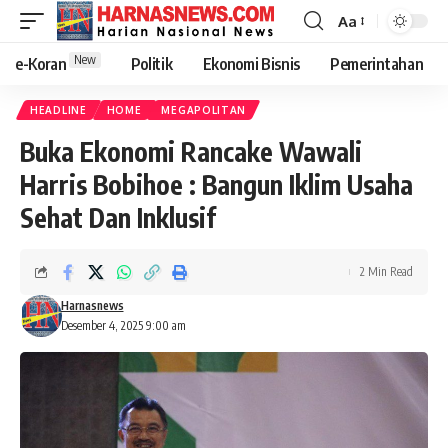
Aa
New
e-Koran
Politik
Ekonomi Bisnis
Pemerintahan
HEADLINE
HOME
MEGAPOLITAN
Buka Ekonomi Rancake Wawali
Harris Bobihoe : Bangun Iklim Usaha
Sehat Dan Inklusif
2 Min Read
Harnasnews
Desember 4, 2025 9:00 am