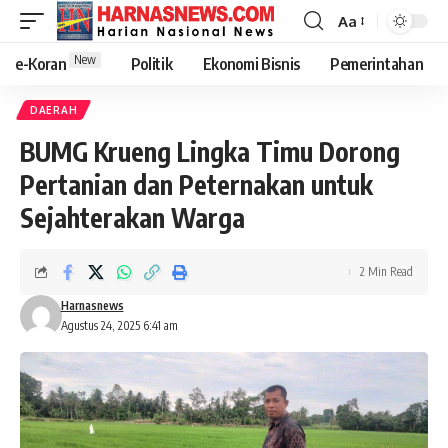
Aa
New
e-Koran
Politik
Ekonomi Bisnis
Pemerintahan
DAERAH
BUMG Krueng Lingka Timu Dorong
Pertanian dan Peternakan untuk
Sejahterakan Warga
2 Min Read
Harnasnews
Agustus 24, 2025 6:41 am