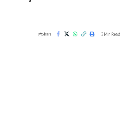
3 Min Read
Share