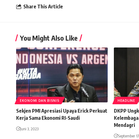
Share This Article
You Might Also Like
EKONOMI DAN BISNIS
HEADLINE
Sekjen PMI Apresiasi Upaya Erick Perkuat
DKPP Ungk
Kerja Sama Ekonomi RI-Saudi
Kelembagaa
Mendagri
Juni 3, 2023
September 17