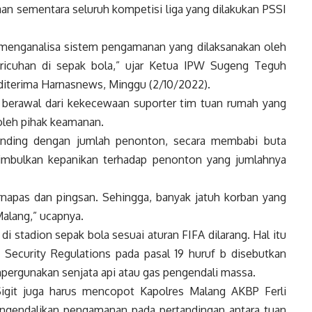
an sementara seluruh kompetisi liga yang dilakukan PSSI
 menganalisa sistem pengamanan yang dilaksanakan oleh
ericuhan di sepak bola,” ujar Ketua IPW Sugeng Teguh
diterima Harnasnews, Minggu (2/10/2022).
tu berawal dari kekecewaan suporter tim tuan rumah yang
 oleh pihak keamanan.
banding dengan jumlah penonton, secara membabi buta
mbulkan kepanikan terhadap penonton yang jumlahnya
rnapas dan pingsan. Sehingga, banyak jatuh korban yang
Malang,” ucapnya.
 di stadion sepak bola sesuai aturan FIFA dilarang. Hal itu
Security Regulations pada pasal 19 huruf b disebutkan
pergunakan senjata api atau gas pengendali massa.
 Sigit juga harus mencopot Kapolres Malang AKBP Ferli
ngendalikan pengamanan pada pertandingan antara tuan