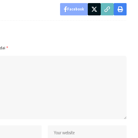
Facebook
ndai
*