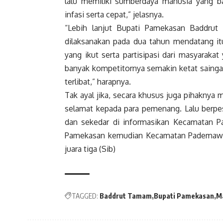
lalu memiliki sumberdaya manusia yang b
infasi serta cepat,” jelasnya.
“Lebih lanjut Bupati Pamekasan Baddru
dilaksanakan pada dua tahun mendatang it
yang ikut serta partisipasi dari masyarak
banyak kompetitornya semakin ketat sainga
terlibat,” harapnya.
Tak ayal jika, secara khusus juga pihakny
selamat kepada para pemenang. Lalu berpes
dan sekedar di informasikan Kecamatan
Pamekasan kemudian Kecamatan Pademawu 
juara tiga (Sib)
TAGGED:
Baddrut Tamam
Bupati Pamekasan
M