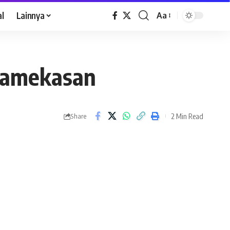
al
Lainnya
Aa
Pamekasan
2 Min Read
Share