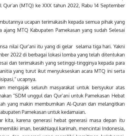
il Qur’an (MTQ) ke XXX tahun 2022, Rabu 14 September
butannya ucapan terimakasih kepada semua pihak yang
ya ajang MTQ Kabupaten Pamekasan yang sudah Selesai
a nilai Qur’ani itu yang di gelar selama tiga hari. Yakni
mber 2022 di berbagai lokasi lomba yang telah ditentukan
esai dan terimakasih yang setinggi-tingginya kepada para
h panitia yang turut ikut menyukseskan acara MTQ ini serta
sipasi,” ucapnya.
m mengajak seluruh masyarakat untuk bersyukur atas
makan “SDM unggul dan Qur’ani untuk Pamekasan Hebat
awah yang makin membumikan Al-Quran dan melangitkan
 kabupaten Pamekasan untuk kedamaian.
ar kita, karena generasi hebat generasi masa depan itu
 memiliki iman, berakhlaqul karimah, mencintai Indonesia,