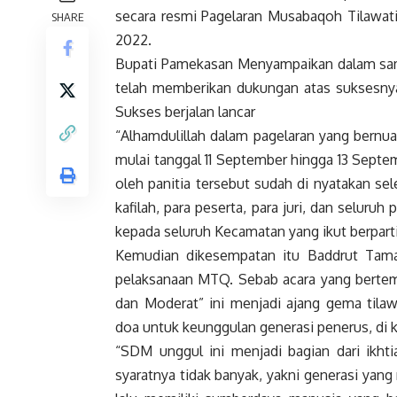
secara resmi Pagelaran Musabaqoh Tilawat
SHARE
2022.
Bupati Pamekasan Menyampaikan dalam sam
telah memberikan dukungan atas suksesn
Sukses berjalan lancar
“Alhamdulillah dalam pagelaran yang bernuans
mulai tanggal 11 September hingga 13 Septe
oleh panitia tersebut sudah di nyatakan sel
kafilah, para peserta, para juri, dan seluru
kepada seluruh Kecamatan yang ikut berparti
Kemudian dikesempatan itu Baddrut Tama
pelaksanaan MTQ. Sebab acara yang berte
dan Moderat” ini menjadi ajang gema til
doa untuk keunggulan generasi penerus, di
“SDM unggul ini menjadi bagian dari ikhti
syaratnya tidak banyak, yakni generasi yang