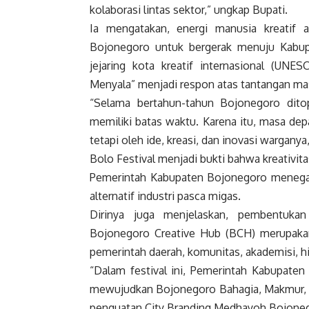
kolaborasi lintas sektor,” ungkap Bupati.
Ia mengatakan, energi manusia kreatif 
Bojonegoro untuk bergerak menuju Kabupa
jejaring kota kreatif internasional (UNE
Menyala” menjadi respon atas tantangan ma
“Selama bertahun-tahun Bojonegoro ditop
memiliki batas waktu. Karena itu, masa depa
tetapi oleh ide, kreasi, dan inovasi warganya
Bolo Festival menjadi bukti bahwa kreativit
Pemerintah Kabupaten Bojonegoro menega
alternatif industri pasca migas.
Dirinya juga menjelaskan, pembentuk
Bojonegoro Creative Hub (BCH) merupakan
pemerintah daerah, komunitas, akademisi, h
“Dalam festival ini, Pemerintah Kabupate
mewujudkan Bojonegoro Bahagia, Makmur,
penguatan City Branding Medhayoh Bojonego