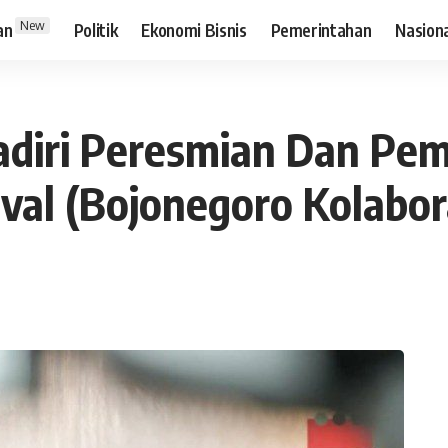
New
an
Politik
Ekonomi Bisnis
Pemerintahan
Nasion
adiri Peresmian Dan Pe
val (Bojonegoro Kolabora