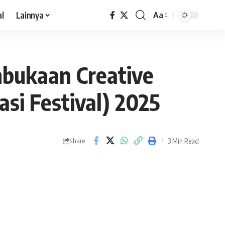
al
Lainnya
Aa
mbukaan Creative
si Festival) 2025
3 Min Read
Share