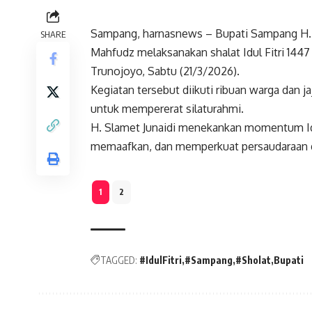
Sampang, harnasnews – Bupati Sampang H. 
SHARE
Mahfudz melaksanakan shalat Idul Fitri 144
Trunojoyo, Sabtu (21/3/2026).
Kegiatan tersebut diikuti ribuan warga dan 
untuk mempererat silaturahmi.
H. Slamet Junaidi menekankan momentum Idul
memaafkan, dan memperkuat persaudaraan
1
2
TAGGED:
#IdulFitri
#Sampang
#Sholat
Bupati