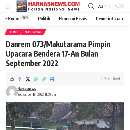
Aa
New
e-Koran
Politik
Ekonomi Bisnis
Pemerintahan
HOME
NASIONAL
Danrem 073/Makutarama Pimpin
Upacara Bendera 17-An Bulan
September 2022
2 Min Read
Harnasnews
September 19, 2022 11:59 am