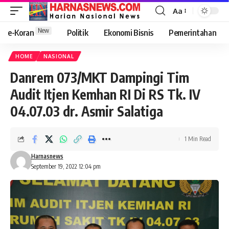
Aa
New
e-Koran
Politik
Ekonomi Bisnis
Pemerintahan
HOME
NASIONAL
Danrem 073/MKT Dampingi Tim
Audit Itjen Kemhan RI Di RS Tk. IV
04.07.03 dr. Asmir Salatiga
1 Min Read
Harnasnews
September 19, 2022 12:04 pm