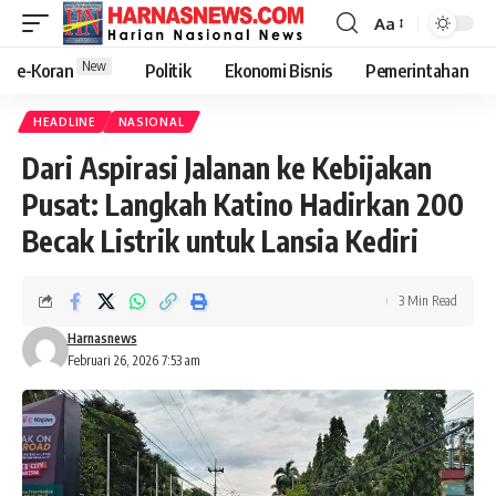
Aa
New
e-Koran
Politik
Ekonomi Bisnis
Pemerintahan
HEADLINE
NASIONAL
Dari Aspirasi Jalanan ke Kebijakan
Pusat: Langkah Katino Hadirkan 200
Becak Listrik untuk Lansia Kediri
3 Min Read
Harnasnews
Februari 26, 2026 7:53 am