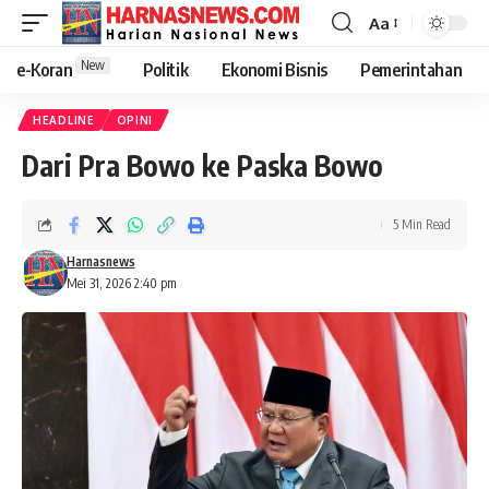
Aa
New
e-Koran
Politik
Ekonomi Bisnis
Pemerintahan
HEADLINE
OPINI
Dari Pra Bowo ke Paska Bowo
5 Min Read
Harnasnews
Mei 31, 2026 2:40 pm