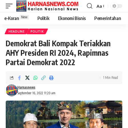
Aa
New
e-Koran
Politik
Ekonomi Bisnis
Pemerintahan
HEADLINE
POLITIK
Demokrat Bali Kompak Teriakkan
AHY Presiden RI 2024, Rapimnas
Partai Demokrat 2022
1 Min Read
Harnasnews
September 16, 2022 11:20 am