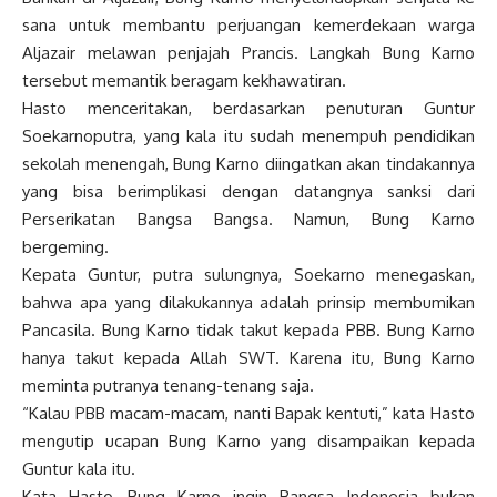
sana untuk membantu perjuangan kemerdekaan warga
Aljazair melawan penjajah Prancis. Langkah Bung Karno
tersebut memantik beragam kekhawatiran.
Hasto menceritakan, berdasarkan penuturan Guntur
Soekarnoputra, yang kala itu sudah menempuh pendidikan
sekolah menengah, Bung Karno diingatkan akan tindakannya
yang bisa berimplikasi dengan datangnya sanksi dari
Perserikatan Bangsa Bangsa. Namun, Bung Karno
bergeming.
Kepata Guntur, putra sulungnya, Soekarno menegaskan,
bahwa apa yang dilakukannya adalah prinsip membumikan
Pancasila. Bung Karno tidak takut kepada PBB. Bung Karno
hanya takut kepada Allah SWT. Karena itu, Bung Karno
meminta putranya tenang-tenang saja.
“Kalau PBB macam-macam, nanti Bapak kentuti,” kata Hasto
mengutip ucapan Bung Karno yang disampaikan kepada
Guntur kala itu.
Kata Hasto, Bung Karno ingin Bangsa Indonesia bukan