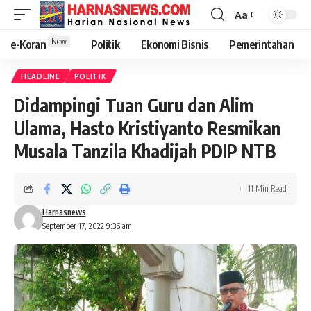
Aa
New
e-Koran
Politik
Ekonomi Bisnis
Pemerintahan
HEADLINE
POLITIK
Didampingi Tuan Guru dan Alim
Ulama, Hasto Kristiyanto Resmikan
Musala Tanzila Khadijah PDIP NTB
11 Min Read
Harnasnews
September 17, 2022 9:36 am