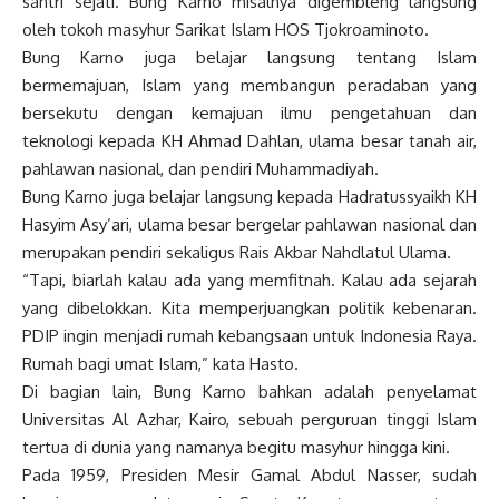
santri sejati. Bung Karno misalnya digembleng langsung
oleh tokoh masyhur Sarikat Islam HOS Tjokroaminoto.
Bung Karno juga belajar langsung tentang Islam
bermemajuan, Islam yang membangun peradaban yang
bersekutu dengan kemajuan ilmu pengetahuan dan
teknologi kepada KH Ahmad Dahlan, ulama besar tanah air,
pahlawan nasional, dan pendiri Muhammadiyah.
Bung Karno juga belajar langsung kepada Hadratussyaikh KH
Hasyim Asy’ari, ulama besar bergelar pahlawan nasional dan
merupakan pendiri sekaligus Rais Akbar Nahdlatul Ulama.
“Tapi, biarlah kalau ada yang memfitnah. Kalau ada sejarah
yang dibelokkan. Kita memperjuangkan politik kebenaran.
PDIP ingin menjadi rumah kebangsaan untuk Indonesia Raya.
Rumah bagi umat Islam,” kata Hasto.
Di bagian lain, Bung Karno bahkan adalah penyelamat
Universitas Al Azhar, Kairo, sebuah perguruan tinggi Islam
tertua di dunia yang namanya begitu masyhur hingga kini.
Pada 1959, Presiden Mesir Gamal Abdul Nasser, sudah