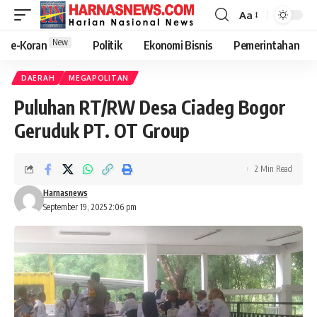
Aa
New
e-Koran
Politik
Ekonomi Bisnis
Pemerintahan
DAERAH
MEGAPOLITAN
Puluhan RT/RW Desa Ciadeg Bogor
Geruduk PT. OT Group
2 Min Read
Harnasnews
September 19, 2025 2:06 pm