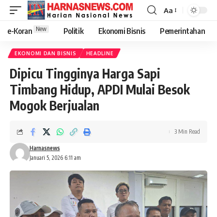
Aa
New
e-Koran
Politik
Ekonomi Bisnis
Pemerintahan
EKONOMI DAN BISNIS
HEADLINE
Dipicu Tingginya Harga Sapi
Timbang Hidup, APDI Mulai Besok
Mogok Berjualan
3 Min Read
Harnasnews
Januari 5, 2026 6:11 am