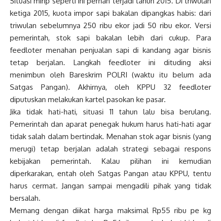
Situasi mirip seperti ini pernah terjadi tahun 2015. Di triwulan
ketiga 2015, kuota impor sapi bakalan dipangkas habis: dari
triwulan sebelumnya 250 ribu ekor jadi 50 ribu ekor. Versi
pemerintah, stok sapi bakalan lebih dari cukup. Para
feedloter menahan penjualan sapi di kandang agar bisnis
tetap berjalan. Langkah feedloter ini dituding aksi
menimbun oleh Bareskrim POLRI (waktu itu belum ada
Satgas Pangan). Akhirnya, oleh KPPU 32 feedloter
diputuskan melakukan kartel pasokan ke pasar.
Jika tidak hati-hati, situasi 11 tahun lalu bisa berulang.
Pemerintah dan aparat penegak hukum harus hati-hati agar
tidak salah dalam bertindak. Menahan stok agar bisnis (yang
merugi) tetap berjalan adalah strategi sebagai respons
kebijakan pemerintah. Kalau pilihan ini kemudian
diperkarakan, entah oleh Satgas Pangan atau KPPU, tentu
harus cermat. Jangan sampai mengadili pihak yang tidak
bersalah.
Memang dengan diikat harga maksimal Rp55 ribu pe kg