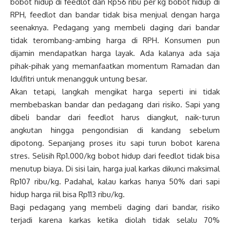
bobot hidup di feedlot dan Rp56 ribu per kg bobot hidup di
RPH, feedlot dan bandar tidak bisa menjual dengan harga
seenaknya. Pedagang yang membeli daging dari bandar
tidak terombang-ambing harga di RPH. Konsumen pun
dijamin mendapatkan harga layak. Ada kalanya ada saja
pihak-pihak yang memanfaatkan momentum Ramadan dan
Idulfitri untuk menangguk untung besar.
Akan tetapi, langkah mengikat harga seperti ini tidak
membebaskan bandar dan pedagang dari risiko. Sapi yang
dibeli bandar dari feedlot harus diangkut, naik-turun
angkutan hingga pengondisian di kandang sebelum
dipotong. Sepanjang proses itu sapi turun bobot karena
stres. Selisih Rp1.000/kg bobot hidup dari feedlot tidak bisa
menutup biaya. Di sisi lain, harga jual karkas dikunci maksimal
Rp107 ribu/kg. Padahal, kalau karkas hanya 50% dari sapi
hidup harga riil bisa Rp113 ribu/kg.
Bagi pedagang yang membeli daging dari bandar, risiko
terjadi karena karkas ketika diolah tidak selalu 70%