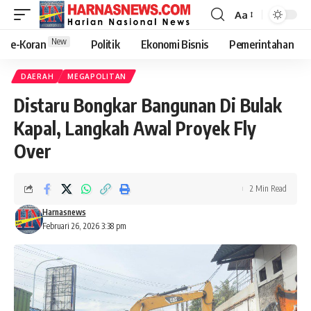
Aa
New
e-Koran
Politik
Ekonomi Bisnis
Pemerintahan
DAERAH
MEGAPOLITAN
Distaru Bongkar Bangunan Di Bulak
Kapal, Langkah Awal Proyek Fly
Over
2 Min Read
Harnasnews
Februari 26, 2026 3:38 pm